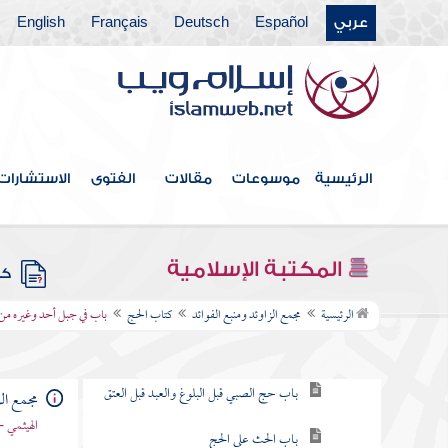
عربي
Español
Deutsch
Français
English
كتاب العلم
كتاب الصلاة
أبواب العيدين
كتاب الجنائز
الرئيسية
موسوعات
مقالات
الفتوى
الاستشارات
كتاب الزكاة
كتاب الصيام
المكتبة الإسلامية
كتب
كتاب الحج
الرئيسية
مجمع الزاوئد ومنبع الفوائد
كتاب الحج
باب في جبل أحد وغيره من 
باب فرض الحج
باب حج الصبي قبل البلوغ والعبد قبل العتق
مجمع الز
الهيثمي -
باب الحث على الحج