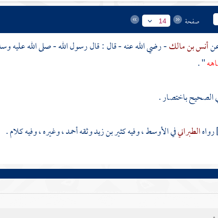
صفحة
14
أنس بن مالك
- رضي الله عنه - قال : قال رسول الله - صلى الله عليه وس
اهه
" .
ي الصحيح باختصار .
رواه
الطبراني
في الأوسط ، وفيه
كثير بن زيد
وثقه
أحمد
، وغيره ، وفيه كلام .