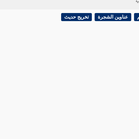
ية
عناوين الشجرة
تخريج حديث