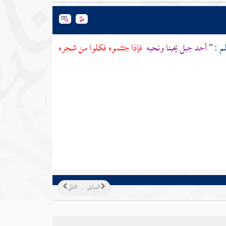
لم : "
أحد
جبل يحبنا ونحبه
فإذا جئتموه فكلوا من شجره
السابق
التالي