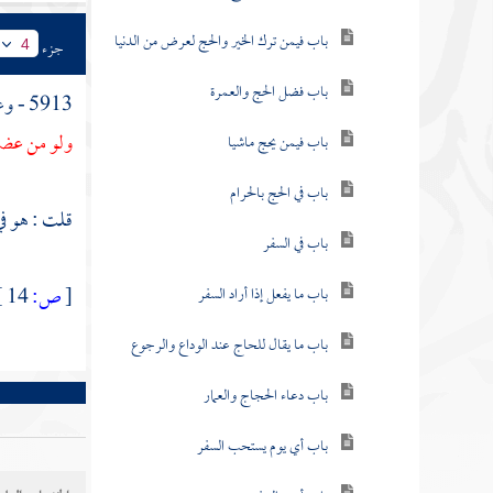
باب فيمن ترك الخير والحج لعرض من الدنيا
جزء
4
باب فضل الحج والعمرة
5913 - وعن
ولو من عض
باب فيمن يحج ماشيا
باب في الحج بالحرام
قلت : هو ف
باب في السفر
[
ص:
14 ]
باب ما يفعل إذا أراد السفر
باب ما يقال للحاج عند الوداع والرجوع
باب دعاء الحجاج والعمار
باب أي يوم يستحب السفر