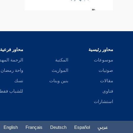
باب الإحرام من الميقات
باب فيمن أحرم قبل الميقات
باب الاغتسال للإحرام
محاور رئيسية
محاور فرعية
باب حج الأقلف
موسوعات
المكتبة
الرحمة المهد
باب الاشتراط في الحج
صوتيات
المواريث
واحة رمضان
باب في أشهر الحج
مقالات
بنين وبنات
نسك
فتاوى
للشباب فقط
باب الطيب عند الإحرام
استشارات
باب ما يلبس المحرم
باب ما للنساء لبسه وما ليس لهن
عربي
Español
Deutsch
Français
English