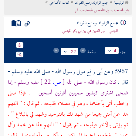
الرئيسية
مجمع الزاوئد ومنبع الفوائد
كتاب الأضاحي
تراجم الأعلام
باب أضحية رسول الله صلى الله عليه وسلم
مجمع الزاوئد ومنبع الفوائد
الهيثمي - نور الدين علي بن أبي بكر الهيثمي
جزء
صفحة
4
22
5967 وعن
أبى رافع
مولى رسول الله - صلى الله عليه وسلم -
قال :
كان رسول الله - صلى الله
[
ص:
22 ]
عليه وسلم - إذا
ضحى اشترى كبشين سمينين أقرنين أملحين
. فإذا صلى
وخطب أتى بأحدهما ، وهو في مصلاه فذبحه . ثم قال : " اللهم
هذا عن أمتي جميعا من شهد لك بالتوحيد وشهد لي بالبلاغ " .
ثم يؤتى بالآخر فيذبحه ، ثم يقول : " اللهم هذا عن
محمد
وآل
محمد " . فيطعمهما جميعا المساكين . ويأكل هو وأهله منهما . قال :