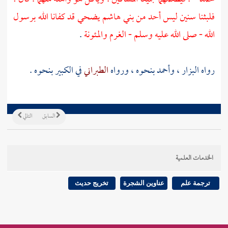
فلبثنا سنين ليس أحد من بني هاشم يضحي قد كفانا الله برسول
الله - صلى الله عليه وسلم - الغرم والمئونة
.
رواه
البزار
،
وأحمد
بنحوه ، ورواه
الطبراني
في الكبير بنحوه .
السابق
التالي
الخدمات العلمية
ترجمة علم
عناوين الشجرة
تخريج حديث