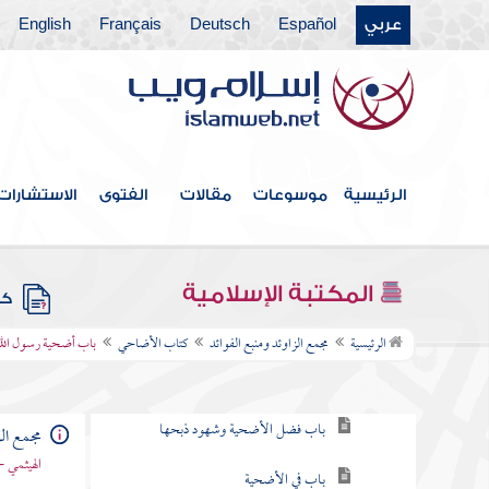
عربي
Español
Deutsch
Français
English
كتاب الصلاة
أبواب العيدين
كتاب الجنائز
كتاب الزكاة
الرئيسية
موسوعات
مقالات
الفتوى
الاستشارات
كتاب الصيام
كتاب الحج
المكتبة الإسلامية
كتب
كتاب الأضاحي
الرئيسية
مجمع الزاوئد ومنبع الفوائد
كتاب الأضاحي
باب أضحية رسول الله
باب في عشر ذي الحجة
باب فضل الأضحية وشهود ذبحها
مجمع الز
الهيثمي -
باب في الأضحية