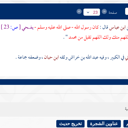
صفحة
23
ابن عباس
قال :
كان رسول الله - صلى الله عليه وسلم -
يضحي
[
ص:
23 ]
للهم منك ولك اللهم تقبل من
محمد
" .
ني
في الكبير ، وفيه
عبد الله بن خراش
وثقه
ابن حبان
، وضعفه جماعة .
ية
عناوين الشجرة
تخريج حديث