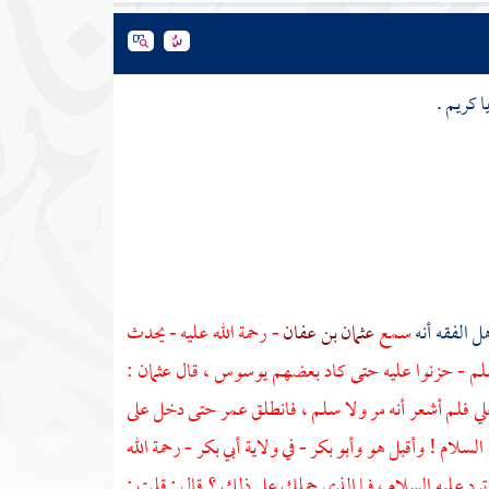
 كريم .
ل الفقه أنه
سمع
عثمان بن عفان
- رحمة الله عليه - يحدث
وسلم - حزنوا عليه حتى كاد بعضهم يوسوس ، قال
عثمان :
علي فلم أشعر أنه مر ولا سلم ، فانطلق
عمر
حتى دخل على
السلام ! وأقبل هو
وأبو بكر
- في ولاية
أبي بكر
- رحمة الله
رد عليه السلام ، فما الذي حملك على ذلك ؟ قال : قلت :