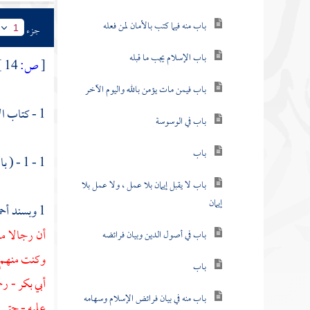
باب منه فيما كتب بالأمان لمن فعله
جزء
1
باب الإسلام يجب ما قبله
[
ص:
14 ]
باب فيمن مات يؤمن بالله واليوم الآخر
1 - كتاب الإيمان .
باب في الوسوسة
باب
1 - 1 - ( باب
باب لا يقبل إيمان بلا عمل ، ولا عمل بلا
إيمان
1 وبسند
أح
أن رجالا م
باب في أصول الدين وبيان فرائضه
وكنت منهم ،
باب
أبي بكر
- رح
باب منه في بيان فرائض الإسلام وسهامه
عليه - حتى س