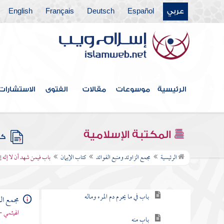
عربي
Español
Deutsch
Français
English
الرئيسية
موسوعات
مقالات
الفتوى
الاستشارات
فهرس الكتاب
خطبة الكتاب
المكتبة الإسلامية
كتب
كتاب الإيمان
الرئيسية
مجمع الزاوئد ومنبع الفوائد
كتاب الإيمان
باب فيمن شهد أن لا إله إل
باب فيمن شهد أن لا إله إلا الله
باب في ما يحرم دم المرء وماله
مجمع الز
الهيثمي -
باب منه