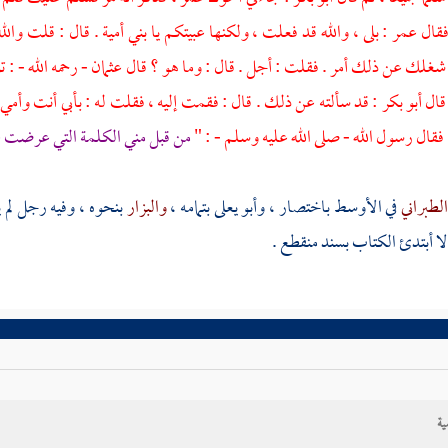
فقال
عمر
: بلى ، والله قد فعلت ، ولكنها عبيتكم يا
بني أمية
. قال : قلت وال
 شغلك عن ذلك أمر . فقلت : أجل . قال : وما هو ؟ قال
عثمان
- رحمه الله - : 
 قال
أبو بكر
: قد سألته عن ذلك . قال : فقمت إليه ، فقلت له : بأبي أنت وأمي 
 فقال رسول الله - صلى الله عليه وسلم - : "
من قبل مني الكلمة التي عرضت ع
لطبراني
في الأوسط باختصار ،
وأبو يعلى
بتمامه ،
والبزار
بنحوه ، وفيه رجل لم
ا أبتدئ الكتاب بسند منقطع .
ية