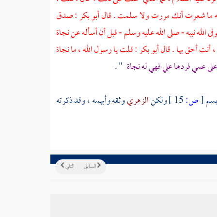
له ما شعرت أنك مررت ولا سلمت . قال
أبو بكر
: صدق
توفى الله نبيه - صلى الله عليه وسلم - قبل أن أسأله عن نجاة
، أنت أحق بها . قال
أبو بكر
: قلت يا رسول الله ، ما نجاة
لى عمي فردها علي فهي له نجاة
" .
 يسم
[
ص:
15 ]
ولكن
الزهري
وثقه وأبهمه ، وقد ذكرته
السابق
التالي