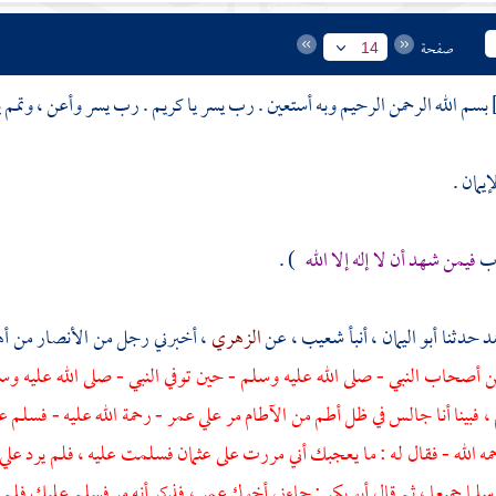
صفحة
14
بسم الله الرحمن الرحيم وبه أستعين . رب يسر يا كريم . رب يسر وأعن ، وتمم يا
فيمن شهد أن لا إله إلا الله
) .
مد
حدثنا
أبو اليمان
، أنبأ
شعيب
، عن
الزهري
، أخبرني رجل من
الأنصار
من أه
ن أصحاب النبي - صلى الله عليه وسلم - حين توفي النبي - صلى الله عليه 
 فبينا أنا جالس في ظل أطم من الآطام مر علي
عمر
- رحمة الله عليه - فسلم 
مه الله - فقال له : ما يعجبك أني مررت على
عثمان
فسلمت عليه ، فلم يرد علي 
لما جميعا ، ثم قال
أبو بكر
: جاءني أخوك
عمر
، فذكر أنه مر فسلم عليك فلم ت