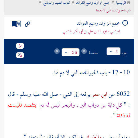
الرئيسية
مجمع الزاوئد ومنبع الفوائد
كتاب الصيد والذبائح
تراجم الأعلام
باب الحيوانات التي لا دم لها
مجمع الزاوئد ومنبع الفوائد
الهيثمي - نور الدين علي بن أبي بكر الهيثمي
جزء
صفحة
4
36
10 - 17 - باب الحيوانات التي لا دم لها .
6052 عن
ابن عمر
يرفعه إلى النبي - صلى الله عليه وسلم - قال
: "
كل دابة من دواب البر ، والبحر ليس له دم
يتفصد فليست
له ذكاة
" .
رواه
أبو يعلى
،
والطبراني
في الكبير إلا أنه قال : " ينعقد " .