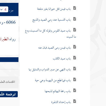
باب فيمن قتل حيوانا بغير منفعة
جزء
4
باب التسمية عند رمي الصيد والذبح
6066 - وعن
باب صيد القوس وقوله كل ما أصميت ودع
ما أنميت
رواه
الطبرا
باب فيمن رمى الصيد فبان عنه
باب صيد الكلب
باب النهي عن صبر الدواب والتمثيل بها
باب فيما قطع من البهيمة وهي حية
الخدمات العلم
باب رحمة البهائم لذبحها
ترجمة علم
باب إحداد الشفرة