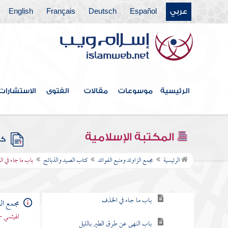
عربي
Español
Deutsch
Français
English
أبواب العيدين
كتاب الجنائز
كتاب الزكاة
كتاب الصيام
الرئيسية
موسوعات
مقالات
الفتوى
الاستشارات
كتاب الحج
كتاب الأضاحي
المكتبة الإسلامية
كتب
كتاب الصيد والذبائح
الرئيسية
مجمع الزاوئد ومنبع الفوائد
كتاب الصيد والذبائح
باب ما جاء في 
باب ما جاء في الصيد
باب ما جاء في الخذف
مجمع الز
الهيثمي -
باب النهي عن طرق الطير بالليل