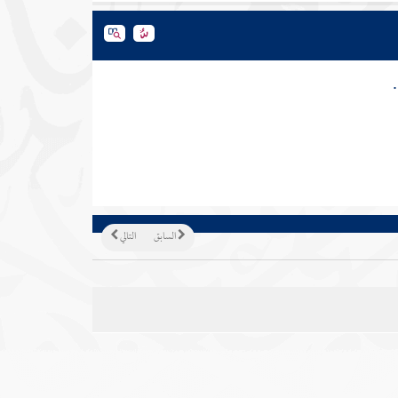
السابق
التالي