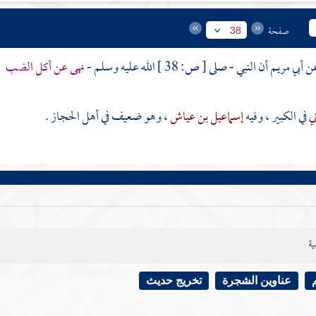
صفحة
38
أبي مريم
أن النبي - صلى
[
ص:
38 ]
الله عليه وسلم -
نهى عن أكل الضب
.
ني
في الكبير ، وفيه
إسماعيل بن عياش
، وهو ضعيف في أهل
الحجاز
.
ية
عناوين الشجرة
تخريج حديث