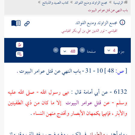
الرئيسية
مجمع الزاوئد ومنبع الفوائد
كتاب الصيد والذبائح
تراجم الأعلام
باب النهي عن قتل عوامر البيوت
مجمع الزاوئد ومنبع الفوائد
الهيثمي - نور الدين علي بن أبي بكر الهيثمي
جزء
صفحة
4
48
[
ص:
48 ]
10 - 31 - باب النهي عن قتل عوامر البيوت .
6132 - عن
أبي أمامة
قال :
نهى رسول الله - صلى الله عليه
وسلم - عن
قتل عوامر البيوت
إلا ما كان من ذي الطفيتين
والأبتر ، فإنهما يكمهان الأبصار وتخدج منهن النساء
.
رواه
أحمد
،
والطبراني
في الكبير ، وفيه
فرج بن فضالة
، وقد وثق