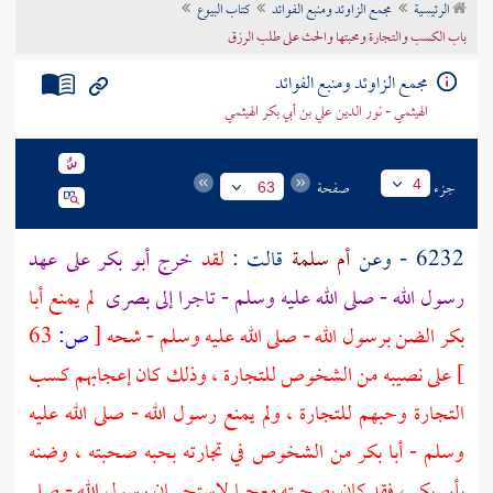
الرئيسية
مجمع الزاوئد ومنبع الفوائد
كتاب البيوع
تراجم الأعلام
باب الكسب والتجارة ومحبتها والحث على طلب الرزق
مجمع الزاوئد ومنبع الفوائد
الهيثمي - نور الدين علي بن أبي بكر الهيثمي
جزء
صفحة
4
63
6232 - وعن
أم سلمة
قالت :
لقد
خرج
أبو بكر
على عهد
رسول الله - صلى الله عليه وسلم - تاجرا إلى
بصرى
لم يمنع
أبا
بكر
الضن برسول الله - صلى الله عليه وسلم - شحه
[
ص:
63
]
على نصيبه من الشخوص للتجارة ، وذلك كان إعجابهم كسب
التجارة وحبهم للتجارة ، ولم يمنع رسول الله - صلى الله عليه
وسلم -
أبا بكر
من الشخوص في تجارته بحبه صحبته ، وضنه
بأبي بكر
، فقد كان بصحبته معجبا لاستحسان رسول الله - صلى