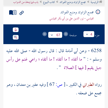
الرئيسية
مجمع الزاوئد ومنبع الفوائد
كتاب البيوع
باب فيما يتخذ من الدواب
تراجم الأعلام
مجمع الزاوئد ومنبع الفوائد
الهيثمي - نور الدين علي بن أبي بكر الهيثمي
جزء
صفحة
4
67
6258 - وعن
أبي أمامة
قال : قال رسول الله - صلى الله عليه
وسلم - : "
ما أتقاه ! ما أتقاه ! ما أتقاه ؛ راعي غنم على رأس
جبل يقيم [ فيها ] الصلاة
" .
رواه
الطبراني
في الكبير ،
[
ص:
67 ]
وفيه
عفير بن معدان
، وهو
مجمع
على ضعفه .