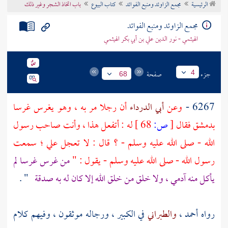
الرئيسية
مجمع الزاوئد ومنبع الفوائد
كتاب البيوع
باب اتخاذ الشجر وغير ذلك
تراجم الأعلام
مجمع الزاوئد ومنبع الفوائد
الهيثمي - نور الدين علي بن أبي بكر الهيثمي
جزء
صفحة
4
68
6267 -
وعن
أبي الدرداء
أن رجلا مر به ، وهو يغرس غرسا
بدمشق
فقال
[
ص:
68 ]
له : أتفعل هذا ، وأنت صاحب رسول
الله - صلى الله عليه وسلم - ؟ قال : لا تعجل علي ؛ سمعت
رسول الله - صلى الله عليه وسلم - يقول : "
من غرس غرسا لم
يأكل منه آدمي ، ولا خلق من خلق الله إلا كان له به صدقة
" .
رواه
أحمد
،
والطبراني
في الكبير ، ورجاله موثقون ، وفيهم كلام