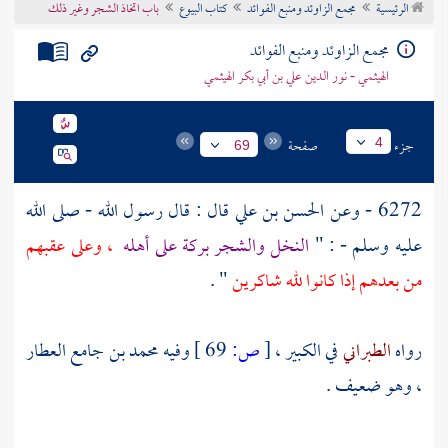
الرئيسية
مجمع الزاوئد ومنبع الفوائد
كتاب البيوع
باب اتخاذ الشجر وغير ذلك
تراجم الأعلام
مجمع الزاوئد ومنبع الفوائد
الهيثمي - نور الدين علي بن أبي بكر الهيثمي
جزء
صفحة
4
69
6272 - وعن
الحسن بن علي
قال : قال رسول الله - صلى الله
عليه وسلم - : "
النخل والشجر بركة على أهله
، وعلى عقبهم
من بعدهم إذا كانوا لله شاكرين
" .
رواه
الطبراني
في الكبير ،
[
ص:
69 ]
وفيه محمد بن جامع العطار
، وهو ضعيف .