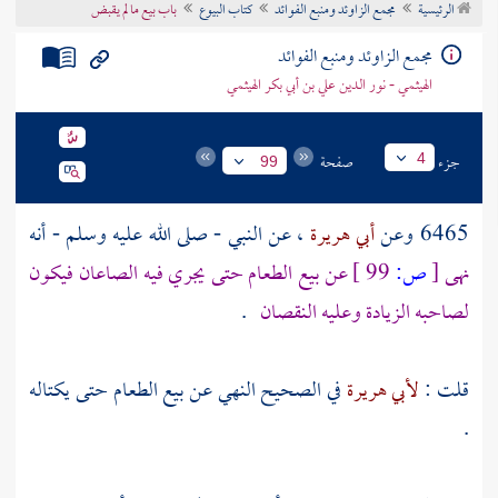
الرئيسية
مجمع الزاوئد ومنبع الفوائد
كتاب البيوع
باب بيع ما لم يقبض
تراجم الأعلام
مجمع الزاوئد ومنبع الفوائد
الهيثمي - نور الدين علي بن أبي بكر الهيثمي
جزء
صفحة
4
99
6465 وعن
أبي هريرة
، عن النبي - صلى الله عليه وسلم - أنه
نهى
[
ص:
99 ]
عن بيع الطعام حتى يجري فيه الصاعان فيكون
لصاحبه الزيادة وعليه النقصان
.
قلت :
لأبي هريرة
في الصحيح النهي عن بيع الطعام حتى يكتاله
.