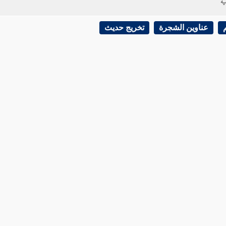
ية
عناوين الشجرة
تخريج حديث