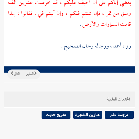
بغضي إياكم على أن أحيف عليكم ، قد خرصت عشرين ألف
وسق من تمر ، فإن شئتم فلكم ، وإن أبيتم فلي . فقالوا : بهذا
قامت السماوات والأرض
.
رواه
أحمد
، ورجاله رجال الصحيح .
السابق
التالي
الخدمات العلمية
ترجمة علم
عناوين الشجرة
تخريج حديث