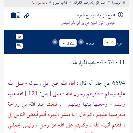
الرئيسية
مجمع الزاوئد ومنبع الفوائد
كتاب البيوع
باب المزارعة
تراجم الأعلام
مجمع الزاوئد ومنبع الفوائد
الهيثمي - نور الدين علي بن أبي بكر الهيثمي
جزء
صفحة
4
121
11 - 74 - 4 - باب المزارعة .
6594 عن
جابر
أنه قال :
أفاء الله
خيبر
على رسوله - صلى الله
عليه وسلم - فأقرهم رسول الله - صلى
[
ص:
121 ]
الله عليه
وسلم - وجعلها بينها وبينهم
. فبعث
عبد الله بن رواحة
فخرصها عليهم ، ثم قال : يا معشر
اليهود
أنتم أبغض الناس إلي
؛ قتلتم أنبياء الله ، وكذبتم على الله عز وجل ، وليس يحملني