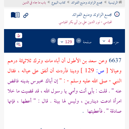
الرئيسية
مجمع الزاوئد ومنبع الفوائد
كتاب البيوع
باب ما جاء في الدين
تراجم الأعلام
مجمع الزاوئد ومنبع الفوائد
الهيثمي - نور الدين علي بن أبي بكر الهيثمي
جزء
صفحة
4
129
6637
وعن
سعد بن الأطول
أن أباه مات وترك ثلاثمائة درهم
وعيالا
[
ص:
129 ]
ودينا فأردت أن أنفق على عياله ، فقال
النبي - صلى الله عليه وسلم - : "
إن أباك محبوس بدينه فاقض
عنه " . قلت : بأبي أنت وأمي يا رسول الله ، قد قضيت ما خلا
امرأة ادعت دينارين ، وليس لها بينة . قال : " أعطها ، فإنها
صادقة " . فأعطيتها
.