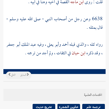
قلت : روى
ابن ماجه
القصة في أخيه وهنا في أبيه .
6638 وعن رجل من أصحاب النبي - صلى الله عليه وسلم -
قال بمثله .
رواه كله ، والذي قبله أحمد
وأبو يعلى
، وفيه
عبد الملك أبو جعفر
، وقد ذكره
ابن حبان
في الثقات ، ولم أجد من ترجمه .
السابق
التالي
الخدمات العلمية
ترجمة علم
عناوين الشجرة
تخريج حديث