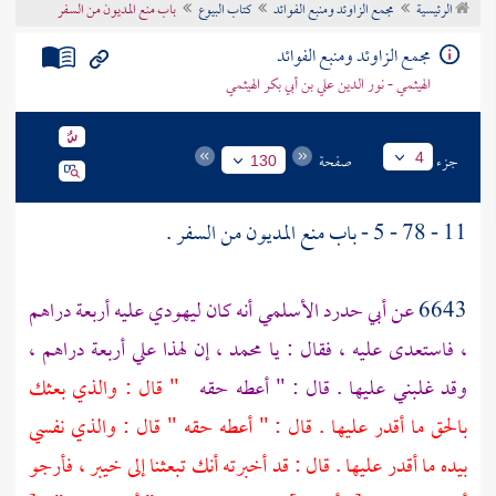
الرئيسية
مجمع الزاوئد ومنبع الفوائد
كتاب البيوع
باب منع المديون من السفر
تراجم الأعلام
مجمع الزاوئد ومنبع الفوائد
الهيثمي - نور الدين علي بن أبي بكر الهيثمي
جزء
صفحة
4
130
11 - 78 - 5 - باب منع المديون من السفر .
6643
عن
أبي حدرد الأسلمي
أنه كان ليهودي عليه أربعة دراهم
، فاستعدى عليه ، فقال : يا
محمد
، إن لهذا علي أربعة دراهم ،
وقد غلبني عليها . قال : " أعطه حقه
" قال : والذي بعثك
بالحق ما أقدر عليها . قال : " أعطه حقه " قال : والذي نفسي
بيده ما أقدر عليها . قال : قد أخبرته أنك تبعثنا إلى
خيبر
، فأرجو