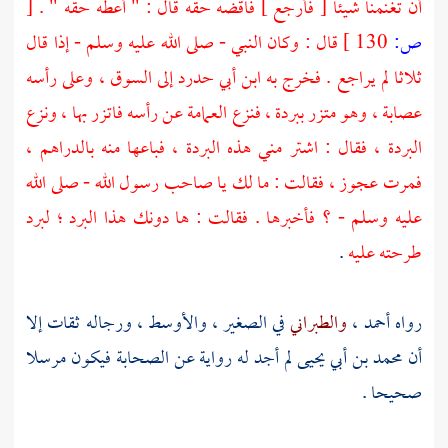
أن تغنمنا شيئا [ فأرجع ] فاقضه حقه قال : " أعطه حقه " .
[
ص:
130 ]
قال : وكان النبي - صلى الله عليه وسلم - إذا قال
ثلاثا لم يراجع . فخرج به
ابن أبي حدرد
إلى السوق ، وعلى رأسه
عصابة ، وهو متزر ببردة ، فنزع العمامة عن رأسه فاتزر بها ، ونزع
البردة ، فقال : اشتر مني هذه البردة ، فباعها منه بالدراهم ،
فمرت عجوز ، فقالت : ما لك يا صاحب رسول الله - صلى الله
عليه وسلم - ؟ فأخبرها . فقالت : ها دونك هذا البرد ؛ لبرد
طرحته عليه
.
رواه
أحمد
،
والطبراني
في الصغير ، والأوسط ، ورجاله ثقات إلا
أن
محمد بن أبي يحيى
لم أجد له رواية عن الصحابة فيكون مرسلا
صحيحا .