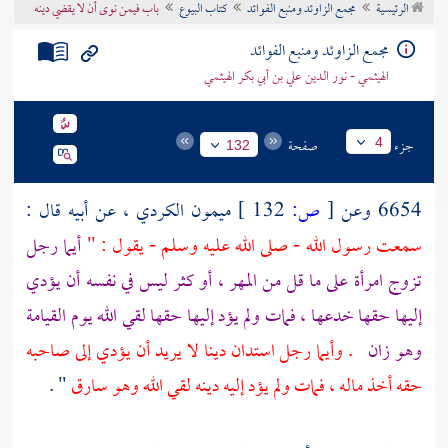
الرئيسية
مجمع الزاوئد ومنبع الفوائد
كتاب البيوع
باب فيمن نوى أن لا يقضي دينه
تراجم الأعلام
مجمع الزاوئد ومنبع الفوائد
الهيثمي - نور الدين علي بن أبي بكر الهيثمي
جزء
صفحة
4
132
6654 وعن
[
ص:
132 ]
ميمون الكردي
، عن أبيه قال :
سمعت رسول الله - صلى الله عليه وسلم - يقول : "
أيما رجل
تزوج امرأة على ما قل من المهر ، أو كثر ليس في نفسه أن يؤدي
إليها حقها خدعها ، فمات ولم يؤد إليها حقها لقي الله يوم القيامة
وهو زان
. وأيما رجل استدان دينا لا يريد أن يؤدي إلى صاحبه
حقه أخذ ماله ، فمات ولم يؤد إليه دينه لقي الله وهو سارق
" .