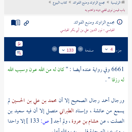
الرئيسية
مجمع الزاوئد ومنبع الفوائد
كتاب البيوع
تراجم الأعلام
باب فيمن نوى قضي دينه واهتم به
مجمع الزاوئد ومنبع الفوائد
الهيثمي - نور الدين علي بن أبي بكر الهيثمي
جزء
صفحة
4
133
6661 وفي رواية عنده أيضا : "
كان له من الله عون وسبب الله
له رزقا
" .
ورجال
أحمد
رجال الصحيح إلا أن
محمد بن علي بن الحسين
لم
يسمع من
عائشة
، وإسناد
الطبراني
متصل إلا أن فيه
سعيد بن
الصلت
، عن
هشام بن عروة
، ولم أجد
[
ص:
133 ]
إلا واحدا
يروي عن الصحابة فليس به ، والله أعلم .