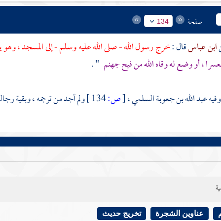
صفحة
134
ابن عباس
قال :
خرج رسول الله - صلى الله عليه وسلم - إلى المسجد ، وهو ي
عسرا ، أو وضع له وقاه الله من فيح جهنم
" .
وفيه
عبد الله بن جعوبة السلمي
،
[
ص:
134 ]
ولم أجد من ترجمه ، وبقية رجا
ية
عناوين الشجرة
تخريج حديث