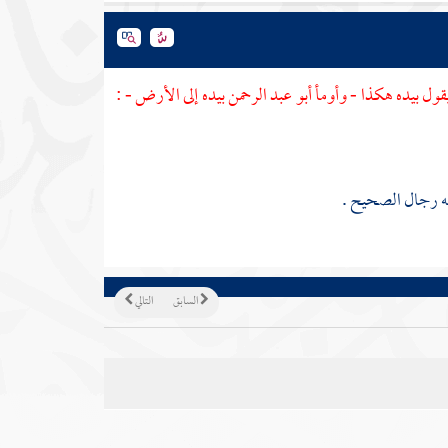
قول بيده هكذا - وأومأ
أبو عبد الرحمن
بيده إلى الأرض - :
له رجال الصحيح .
السابق
التالي