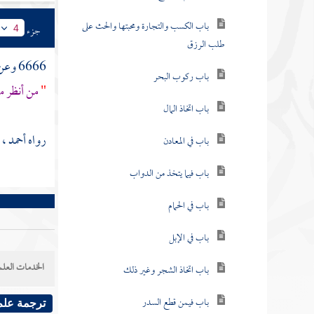
باب الكسب والتجارة ومحبتها والحث على
جزء
4
طلب الرزق
6666 وعن
باب ركوب البحر
"
من أنظر م
باب اتخاذ المال
رواه
أحمد
، 
باب في المعادن
باب فيما يتخذ من الدواب
باب في الحمام
باب في الإبل
الخدمات العلم
باب اتخاذ الشجر وغير ذلك
باب فيمن قطع السدر
ترجمة علم