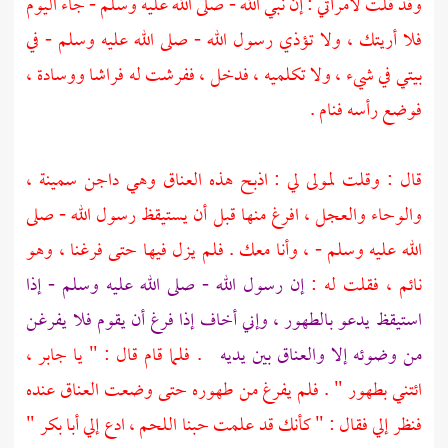
وقد قلت لامرأتي : إن نبي الله - صلى الله عليه وسلم - جاء اليوم
فلا أريتك ، ولا تؤذي رسول الله - صلى الله عليه وسلم - في
بيتي في شيء ، ولا تكلميه ، فدخل ، ففرشت له فراشا ووسادة ،
فوضع رأسه فنام .
قال : وقلت لمولى لي : اذبح هذه العناق وهي داجن سمينة ،
والوحاء والعجل ، افرغ منها قبل أن يستيقظ رسول الله - صلى
الله عليه وسلم - ، وأنا معك . فلم يزل فيها حتى فرغنا ، وهو
نائم ، فقلت له :
إن رسول الله - صلى الله عليه وسلم - إذا
استيقظ يدعو بالطهور ، وإني أخاف إذا فرغ أن يقوم فلا يفرغن
من وضوئه إلا والعناق بين يديه
. فلما قام قال : " يا
جابر
،
ائتني بطهور " . فلم يفرغ من طهوره حتى وضعت العناق عنده
فنظر إلي فقال : " كأنك قد علمت حبنا اللحم ، ادع إلي
أبا بكر
"