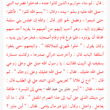
. قال : ثم جاء حواريوه الذين كانوا عنده ، فدخلوا فضرب النبي
- صلى الله عليه وسلم - بيده ، وقال : " بسم الله كلوا " . فأكلوا
حتى شبعوا ، وفضل لحم كثير قال : والله إن مجلس
بني سلمة
لينظرون إليه ، وهو أحب إليهم من أعينهم ما يقربه أحد منهم
مخافة أن يؤذوه ، فلما فرغ قام وقام أصحابه ، فخرجوا بين يديه ،
وكان يقول : " خلوا ظهري للملائكة " . واتبعتهم حتى بلغوا
أسكفة الباب قال : وأخرجت امرأتي صدرها ، وكانت مستترة
بسفيف في البيت فقالت : يا رسول الله صل علي وعلى زوجي
صلى الله عليك . فقال : " صلى الله عليك وعلى زوجك " . ثم
قال : " ادع لي فلانا " لغريمي الذي اشتد علي في الطلب قال :
فجاء ، فقال : " أيسر
جابر بن عبد الله
- يعني إلى الميسرة - طائفة
من دينك الذي على أبيه إلى هذا الصرام المقبل " . قال : ما أنا
بفاعل . واعتل ، وقال : إنما هو مال يتامى . فقال : " أين
جابر
؟