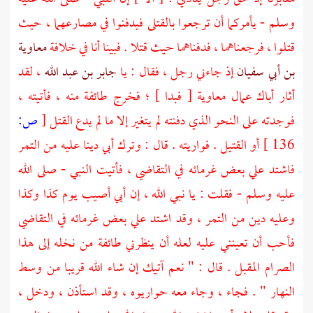
وسلم - يأمركما أن ترجعوا بالقتلى فيدفنوا في مصارعهما ، حيث
قتلوا ، فرجعناهما ، فدفناهما حيث قتلا . فبينا أنا في خلافة
معاوية
بن أبي سفيان
إذ جاءني رجل ، فقال : يا
جابر بن عبد الله
، لقد
أثار أباك عمال معاوية [ فبدا ] ؛ فخرج طائفة منه ، فأتيته ،
فوجدته على النحو الذي دفنته لم يتغير إلا ما لم يدع القتل
[
ص:
136 ]
أو القتيل . فواريته . قال : وترك أبي دينا عليه من التمر
فاشتد علي بعض غرمائه في التقاضي ، فأتيت النبي - صلى الله
عليه وسلم - فقلت : يا نبي الله ، إن أبي أصيب يوم كذا وكذا
وعليه دين من التمر ، وقد اشتد علي بعض غرمائه في التقاضي
فأحب أن تعينني عليه لعله أن ينظرني طائفة من نخله إلى هذا
الصرام المقبل . قال : " نعم آتيك إن شاء الله قريبا من وسط
النهار " . فجاء ، وجاء معه حواريوه ، وقد استأذن ، ودخل ،