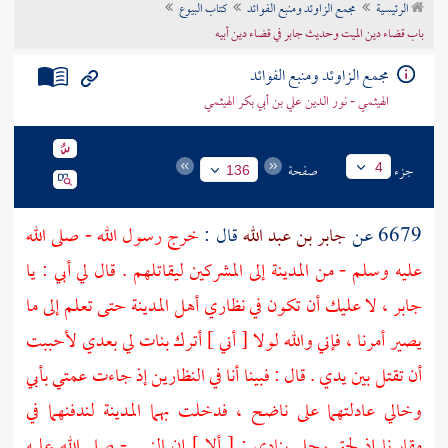
الرئيسية
مجمع الزاوئد ومنبع الفوائد
كتاب البيوع
تراجم الأعلام
باب قضاء دين الميت وحديث جابر في قضاء دين أبيه
مجمع الزاوئد ومنبع الفوائد
الهيثمي - نور الدين علي بن أبي بكر الهيثمي
جزء
صفحة
4
136
6679 عن
جابر بن عبد الله
قال :
خرج رسول الله - صلى الله
عليه وسلم - من
المدينة
إلى المشركين ليقاتلهم . قال لي أبي : يا
جابر
، لا عليك أن تكون في نظاري
أهل المدينة
حتى تعلم إلى ما
يصير أمرنا ، فإني والله لولا [ أني ] أترك بنات لي بعدي لأحببت
أن تقتل بين يدي . قال : فبينا أنا في النظارين إذ جاءت عمتي بأبي
وخالي عادلتهما على ناضح ، فدخلت بهما
المدينة
لندفنهما في
مقابرنا إذ لحق رجل ينادي : [ ألا ] إن النبي - صلى الله عليه