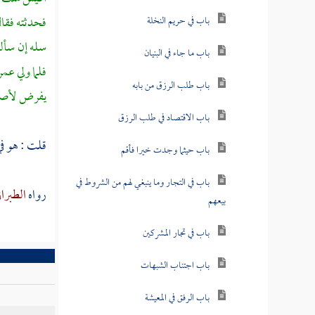
فحدثته فقال
باب في حريم النخلة
سله إن سألت
باب ما جاء في البنيان
فلما ولي
عمر
باب طلب الرزق من بابه
يفرض لأصحاب
باب الاقتصاد في طلب الرزق
قلت : هو ف
باب حيثما وجدت خيرا فأقم
باب في التجار وما ينبغي لهم من الشروط في
رواه
الطبرا
بيعهم
باب في تجار المشركين
باب اجتناب الشبهات
باب الرفق في المعيشة