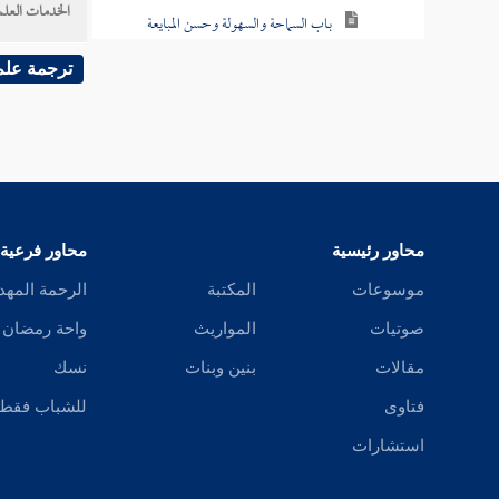
الخدمات العلم
باب السماحة والسهولة وحسن المبايعة
ترجمة علم
باب فيمن كان سيئ الحرفة
باب في الغبن في البيع
باب ما جاء في الأسواق
باب ما يقول إذا دخل السوق
محاور رئيسية
محاور فرعية
باب الحلف في البيع
موسوعات
المكتبة
الرحمة المهد
باب في الكيل والوزن
صوتيات
المواريث
واحة رمضان
مقالات
بنين وبنات
نسك
باب في الغش
فتاوى
للشباب فقط
باب بيان العيب
استشارات
باب الرد بالعيب