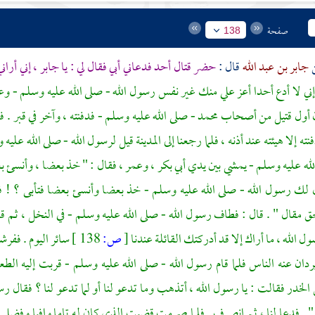
صفحة
138
جابر بن عبد الله
قال :
حضر قتال
أحد
فدعاني أبي فقال لي : يا
جابر
، إني أرا
ني لا أدع أحدا أعز علي منك غير نفس رسول الله - صلى الله عليه وسلم -
ن أول قتيل من أصحاب
محمد
- صلى الله عليه وسلم - فدفنته ، وآخر في قبر .
نته إلا هيئته عند أذنه ، فلما رجعنا إلى
المدينة
قيل لرسول الله - صلى الله عليه و
الله عليه وسلم - يمشي بين يدي
أبي بكر
،
وعمر
، فقال : " خذ بعضا ، وأنسئ بع
 لك رسول الله - صلى الله عليه وسلم - خذ بعضا وأنسئ بعضا فتأبى ؟ ! فق
مقال " . قال : فطاف رسول الله - صلى الله عليه وسلم - في النخل ، ثم قال
ل الله ، ما أراك إلا قد أدركتك القائلة عندنا
[
ص:
138 ]
سائر اليوم . ففر
ردان عنه الناس فلما قام رسول الله - صلى الله عليه وسلم - قربت إليه ال
لخدر فقالت : يا رسول الله ، أتذهب وما تدعو لنا أو لما تدعو لنا ؟ فقال رسول
. فدعا لنا ، ثم انصرف . فلما صرمت قضيت الذي كان له تاما وافيا وفضل ل