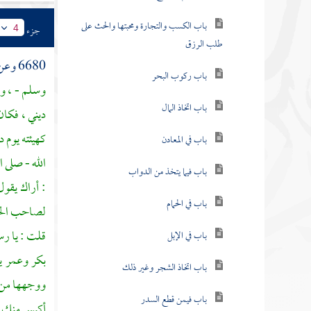
باب الكسب والتجارة ومحبتها والحث على
جزء
4
طلب الرزق
6680 وعن
باب ركوب البحر
وسلم - ، وإ
باب اتخاذ المال
ديني ، فكا
كهيئته يوم دف
باب في المعادن
الله - صلى 
باب فيما يتخذ من الدواب
: أراك يقول
باب في الحمام
لصاحب الحق 
قلت : يا رسو
باب في الإبل
بكر
وعمر
ي
باب اتخاذ الشجر وغير ذلك
ووجهها من ا
باب فيمن قطع السدر
أكيس منك " 