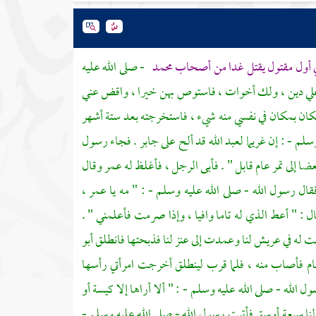
ني أول مقتول يقتل غدا من أصحاب
محمد
- صلى الله عليه
 وعلي دين ، ولك أخوات ، فاستوص بهن خيرا ، واقض عني
 فكان بمكان في نفسي منه شيء ، فاستخرجته بعد ستة أشهر
سلم - : إن غريما
لعبد الله
قد ألح على
جابر
. فجاء رسول
ضا إلى تمر عام قابل " . فأبى الرجل ، فأغلظ له
عمر
وقال
ال رسول الله - صلى الله عليه وسلم - : " مه يا
عمر
،
 : " أعط الذي له تاما وافيا ، وإذا صرمت فأعلمني " .
شت له في عريش لنا وعمدت إلى عنز لنا فذبحتها فانطلق
أبو
طعام فأصاب منه ، فلما قرب لينطلق أخرجت امرأتي رأسها
 الله - صلى الله عليه وسلم - : " ألا أراها إلا كيسة أو
نا سبعة أوسق فأتيت رسول الله - صلى الله عليه وسلم -