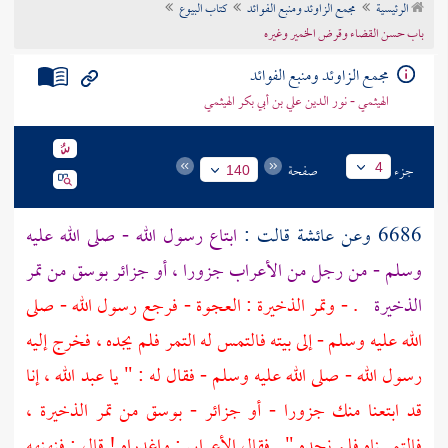
الرئيسية
مجمع الزاوئد ومنبع الفوائد
كتاب البيوع
تراجم الأعلام
باب حسن القضاء وقرض الخمير وغيره
مجمع الزاوئد ومنبع الفوائد
الهيثمي - نور الدين علي بن أبي بكر الهيثمي
جزء
صفحة
4
140
6686 وعن
عائشة
قالت :
ابتاع رسول الله - صلى الله عليه
وسلم - من رجل من الأعراب جزورا ، أو جزائر بوسق من تمر
الذخيرة
. - وتمر الذخيرة : العجوة - فرجع رسول الله - صلى
الله عليه وسلم - إلى بيته فالتمس له التمر فلم يجده ، فخرج إليه
رسول الله - صلى الله عليه وسلم - فقال له : " يا
عبد الله
، إنا
قد ابتعنا منك جزورا - أو جزائر - بوسق من تمر الذخيرة ،
فالتمسناه فلم نجده " . فقال الأعرابي : واغدراه ! قال : فنهنهه