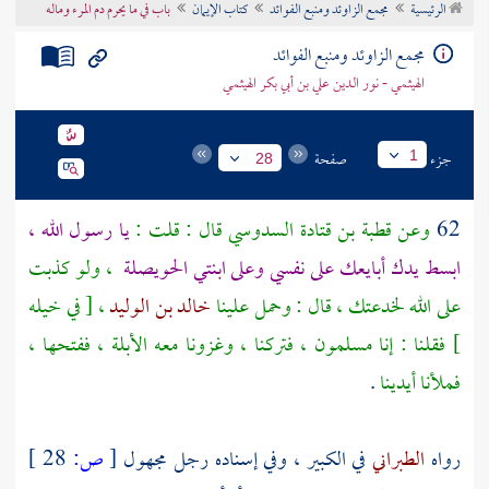
الرئيسية
مجمع الزاوئد ومنبع الفوائد
كتاب الإيمان
باب في ما يحرم دم المرء وماله
تراجم الأعلام
مجمع الزاوئد ومنبع الفوائد
الهيثمي - نور الدين علي بن أبي بكر الهيثمي
جزء
صفحة
1
28
62
وعن
قطبة بن قتادة السدوسي
قال : قلت :
يا رسول الله ،
ابسط يدك أبايعك على نفسي وعلى ابنتي
الحويصلة
، ولو كذبت
على الله لخدعتك ، قال : وحمل علينا
خالد بن الوليد
، [ في خيله
] فقلنا : إنا مسلمون ، فتركنا ، وغزونا معه الأبلة ، ففتحها ،
فملأنا أيدينا
.
رواه
الطبراني
في الكبير ، وفي إسناده رجل مجهول
[
ص:
28 ]