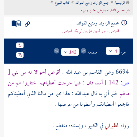
الرئيسية
مجمع الزاوئد ومنبع الفوائد
كتاب البيوع
تراجم الأعلام
باب حسن القضاء وقرض الخمير وغيره
مجمع الزاوئد ومنبع الفوائد
الهيثمي - نور الدين علي بن أبي بكر الهيثمي
جزء
صفحة
4
142
6694 وعن
القاسم بن عبد الله
:
أقرض أخوالا له من
بني
[
ص:
142 ]
أسد
قال : فلما خرجت أعطياتهم اختاروا لهم من
مالهم
فلما أتي به قال
عبد الله
: هذا خير من مالنا الذي أعطيناكم
فاجمعوا أعطياتكم وأعطونا من عرضها .
رواه
الطبراني
في الكبير ، وإسناده منقطع .