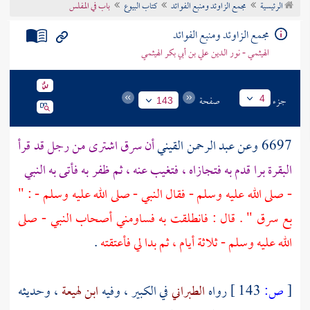
الرئيسية
مجمع الزاوئد ومنبع الفوائد
كتاب البيوع
باب في المفلس
تراجم الأعلام
مجمع الزاوئد ومنبع الفوائد
الهيثمي - نور الدين علي بن أبي بكر الهيثمي
جزء
صفحة
4
143
6697 وعن
عبد الرحمن القيني
أن
سرق
اشترى من رجل قد قرأ
البقرة برا قدم به فتجازاه ، فتغيب عنه ، ثم ظفر به فأتى به النبي
- صلى الله عليه وسلم - فقال النبي - صلى الله عليه وسلم - : "
بع
سرق
" . قال : فانطلقت به فساومني أصحاب النبي - صلى
الله عليه وسلم - ثلاثة أيام ، ثم بدا لي فأعتقته
.
[
ص:
143 ]
رواه
الطبراني
في الكبير ، وفيه
ابن لهيعة
، وحديثه