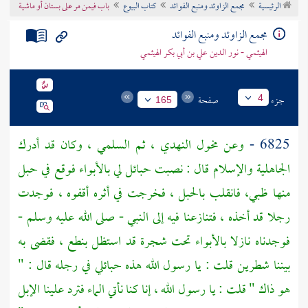
الرئيسية
مجمع الزاوئد ومنبع الفوائد
كتاب البيوع
باب فيمن مر على بستان أو ماشية
تراجم الأعلام
مجمع الزاوئد ومنبع الفوائد
الهيثمي - نور الدين علي بن أبي بكر الهيثمي
جزء
صفحة
4
165
6825 -
وعن
مخول النهدي ، ثم السلمي
، وكان قد أدرك
الجاهلية والإسلام قال : نصبت حبائل لي
بالأبواء
فوقع في حبل
منها ظبي، فانقلب بالحبل ، فخرجت في أثره أقفوه ، فوجدت
رجلا قد أخذه ، فتنازعنا فيه إلى النبي - صلى الله عليه وسلم -
فوجدناه نازلا
بالأبواء
تحت شجرة قد استظل بنطع ، فقضى به
بيننا شطرين قلت : يا رسول الله هذه حبائلي في رجله قال : "
هو ذاك " قلت : يا رسول الله ، إنا كنا نأتي الماء فترد علينا الإبل