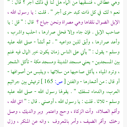
وهي عطاش ، فنسقيها من الماء هل لنا في ذلك أجر ؟ قال : "
نعم ؛ لك في كل ذات كبد حرى أجر " . قلت :
يا رسول الله ،
الإبل الضوال نلقاها وهي مصراة ونحن جياع ؟
قال : " قل : يا
صاحب الإبل . فإن جاء وإلا فحل صرارها ، احلب واشرب ،
وأعد صرارها ، وأبق للبن دواعيه " . ثم أنشأ - صلى الله عليه
وسلم - يقول : " يأتي على الناس زمان يكون خير المال فيه غنم
بين المسجدين - يعني مسجد
المدينة
ومسجد
مكة
- تأكل الشجر
، وترد المياه ، يأكل صاحبها من سلائها ، ويلبس من أصوافها -
أو قال : من أشعارها - والفتن
[
ص:
165 ]
ترتهش بين جراثيم
العرب، والدماء تسفك " . يقولها رسول الله - صلى الله عليه
وسلم - ثلاثا . قلت : يا رسول الله ، أوصني . قال : "
اتق الله ،
وأقم الصلاة،
وآت الزكاة ، وحج واعتمر
وبر والديك ، وصل
رحمك
وأقر الضيف ، وأمر بالمعروف
،
وانه عن المنكر ، وزل