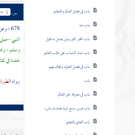
باب في فضل العالم والمتعلم
جزء
1
باب منه
678 - وعن
النبي - صلى
باب الخير كثير ومن يعمل به قليل
وسلم - وقد 
باب حث الشباب على طلب العلم
عندنا في كت
باب في فضل العلماء ومجالستهم
رواه
الطبرا
باب
باب في معرفة حق العالم
باب فيمن سمع شيئا فحدث بشره
باب العلم بالتعلم