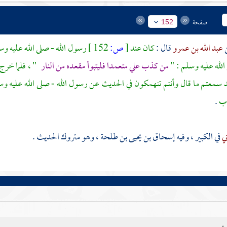
صفحة
152
عبد الله بن عمرو
قال :
كان عند
[
ص:
152 ]
رسول الله - صلى الله عليه وس
 الله عليه وسلم : "
من كذب علي متعمدا فليتبوأ مقعده من النار
" ، فلما خرج 
سمعتم ما قال وأنتم تنهمكون في الحديث عن رسول الله - صلى الله عليه وسلم
اب
.
ني
في الكبير ، وفيه
إسحاق بن يحيى بن طلحة
، وهو متروك الحديث .