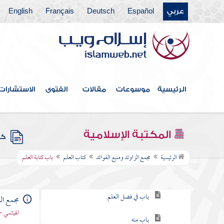
عربي
Español
Deutsch
Français
English
فهرس الكتاب
الرئيسية
موسوعات
مقالات
الفتوى
الاستشارات
خطبة الكتاب
كتاب الإيمان
المكتبة الإسلامية
كتب
كتاب العلم
الرئيسية
مجمع الزاوئد ومنبع الفوائد
كتاب العلم
باب كتابة العلم
باب في طلب العلم
باب في فضل العلم
مجمع الز
الهيثمي -
باب منه