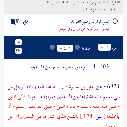
الرئيسية
مجمع الزاوئد ومنبع الفوائد
كتاب البيوع
تراجم الأعلام
باب فيما يصيبه العدو من المسلمين
مجمع الزاوئد ومنبع الفوائد
الهيثمي - نور الدين علي بن أبي بكر الهيثمي
جزء
صفحة
4
174
11 - 103 - 4 - باب فيما يصيبه العدو من المسلمين .
6873 - عن
جابر بن سمرة
قال :
أصاب العدو ناقة لرجل من
بني سليم
، ثم اشتراها من المسلمين فعرفها صاحبها
فأتى النبي
- صلى الله عليه وسلم - فأمره النبي - صلى الله عليه وسلم - أن
يأخذها
[
ص:
174 ]
بالثمن الذي اشتراها من العدو وإلا خلى
بينه وبينها
.