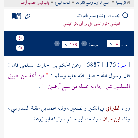
الرئيسية
مجمع الزاوئد ومنبع الفوائد
كتاب البيوع
باب فيمن غصب أرضا
تراجم الأعلام
مجمع الزاوئد ومنبع الفوائد
الهيثمي - نور الدين علي بن أبي بكر الهيثمي
جزء
صفحة
4
176
[
ص:
176 ]
6887 - وعن
الحكم بن الحارث السلمي
قال :
قال رسول الله - صلى الله عليه وسلم :
"
من أخذ من طريق
المسلمين شبرا جاء به يحمله من سبع أرضين
"
.
رواه
الطبراني
في الكبير والصغير ، وفيه
محمد بن عقبة السدوسي
،
وثقه
ابن حبان
، وضعفه
أبو حاتم
، وتركه
أبو زرعة
.