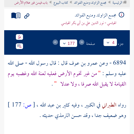
الرئيسية
مجمع الزاوئد ومنبع الفوائد
كتاب البيوع
باب فيمن غير علام الأرض
تراجم الأعلام
مجمع الزاوئد ومنبع الفوائد
الهيثمي - نور الدين علي بن أبي بكر الهيثمي
جزء
صفحة
4
177
6894 - وعن
عمرو بن عوف
قال : قال رسول الله - صلى الله
عليه وسلم :
"
من غير تخوم الأرض فعليه لعنة الله وغضبه يوم
القيامة لا يقبل الله صرفا ، ولا عدلا
"
.
رواه
الطبراني
في الكبير ، وفيه
كثير بن عبد الله
،
[
ص:
177 ]
وهو ضعيف جدا ، وقد حسن
الترمذي
حديثه .