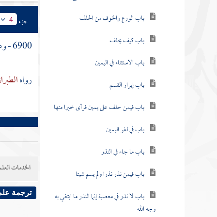
باب الورع والخوف من الحلف
جزء
4
باب كيف يحلف
6900 - وعن
باب الاستثناء في اليمين
رواه
الطبرا
باب إبرار القسم
باب فيمن حلف على يمين فرأى خيرا منها
باب في لغو اليمين
باب ما جاء في النذر
الخدمات العلم
باب فيمن نذر نذرا ولم يسم شيئا
ترجمة علم
باب لا نذر في معصية إنما النذر ما ابتغي به
وجه الله