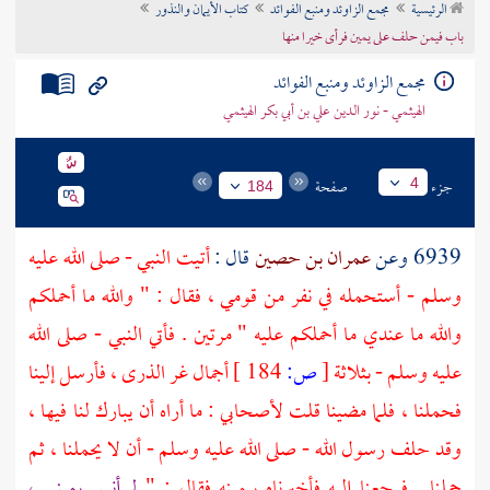
الرئيسية
مجمع الزاوئد ومنبع الفوائد
كتاب الأيمان والنذور
تراجم الأعلام
باب فيمن حلف على يمين فرأى خيرا منها
مجمع الزاوئد ومنبع الفوائد
الهيثمي - نور الدين علي بن أبي بكر الهيثمي
جزء
صفحة
4
184
6939 وعن
عمران بن حصين
قال :
أتيت النبي - صلى الله عليه
وسلم - أستحمله في نفر من قومي ، فقال : " والله ما أحملكم
والله ما عندي ما أحملكم عليه " مرتين . فأتي النبي - صلى الله
عليه وسلم - بثلاثة
[
ص:
184 ]
أجمال غر الذرى ، فأرسل إلينا
فحملنا ، فلما مضينا قلت لأصحابي : ما أراه أن يبارك لنا فيها ،
وقد حلف رسول الله - صلى الله عليه وسلم - أن لا يحملنا ، ثم
حملنا . فرجعنا إليه فأخبرناه بيمينه فقال : "
لم أنس يميني ،