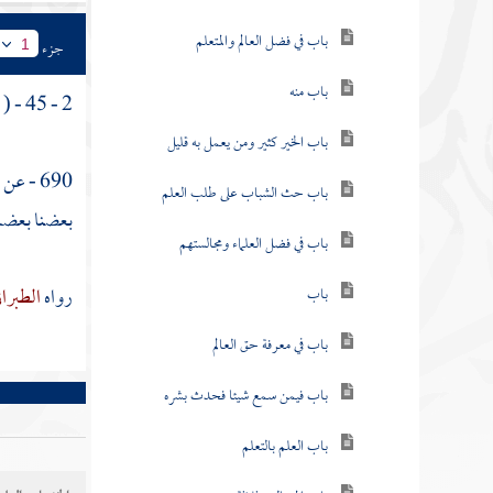
باب في فضل العالم والمتعلم
جزء
1
باب منه
2 - 45 - ( باب لا تضر الجهالة بالصحابة لأنهم عدول ) .
باب الخير كثير ومن يعمل به قليل
690 - عن
ح
باب حث الشباب على طلب العلم
بعضنا بعضا 
باب في فضل العلماء ومجالستهم
رواه
الطبرا
باب
باب في معرفة حق العالم
باب فيمن سمع شيئا فحدث بشره
باب العلم بالتعلم