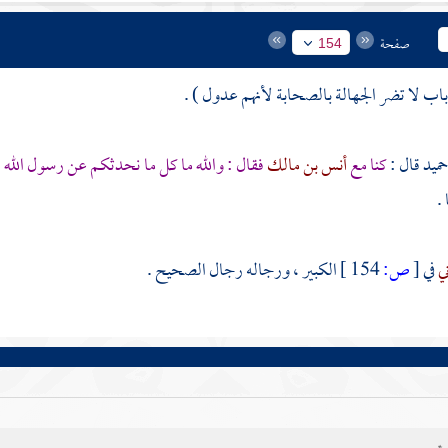
صفحة
154
ميد
قال :
كنا مع
أنس بن مالك
فقال : والله ما كل ما نحدثكم عن رسول الله -
.
ني
في
[
ص:
154 ]
الكبير ، ورجاله رجال الصحيح .