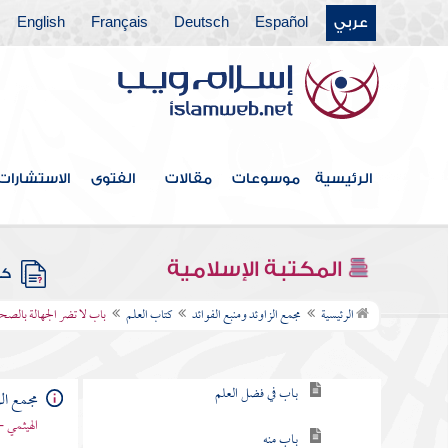
عربي
Español
Deutsch
Français
English
فهرس الكتاب
الرئيسية
موسوعات
مقالات
الفتوى
الاستشارات
خطبة الكتاب
كتاب الإيمان
المكتبة الإسلامية
كتب
كتاب العلم
الرئيسية
مجمع الزاوئد ومنبع الفوائد
كتاب العلم
باب لا تضر الجهالة بالصح
باب في طلب العلم
باب في فضل العلم
مجمع الز
الهيثمي -
باب منه