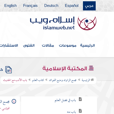
عربي
Español
Deutsch
Français
English
فهرس الكتاب
الرئيسية
موسوعات
مقالات
الفتوى
الاستشارات
خطبة الكتاب
كتاب الإيمان
المكتبة الإسلامية
كتب
كتاب العلم
الرئيسية
مجمع الزاوئد ومنبع الفوائد
كتاب العلم
باب الأدب مع الحديث
باب في طلب العلم
باب في فضل العلم
مجمع الز
الهيثمي -
باب منه