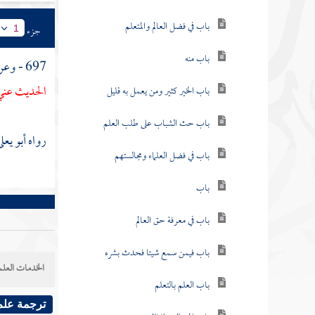
باب في فضل العالم والمتعلم
جزء
1
باب منه
697 - وعن
الحديث عني 
باب الخير كثير ومن يعمل به قليل
باب حث الشباب على طلب العلم
رواه
أبو يعل
باب في فضل العلماء ومجالستهم
باب
باب في معرفة حق العالم
باب فيمن سمع شيئا فحدث بشره
الخدمات العلم
باب العلم بالتعلم
ترجمة علم