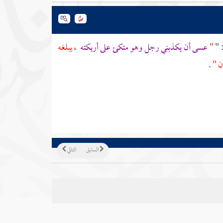
: "
"
عسى أن يكذبني رجل وهو متكئ على أريكته
، يبلغه
ن "
.
السابق
التالي