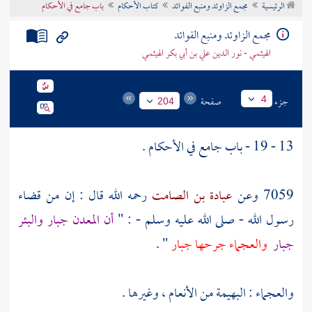
الرئيسية
مجمع الزاوئد ومنبع الفوائد
كتاب الأحكام
باب جامع في الأحكام
تراجم الأعلام
مجمع الزاوئد ومنبع الفوائد
الهيثمي - نور الدين علي بن أبي بكر الهيثمي
جزء
صفحة
4
204
13 - 19 - باب جامع في الأحكام .
7059 وعن
عبادة بن الصامت
رحمه الله قال : إن من قضاء
رسول الله - صلى الله عليه وسلم - : "
أن المعدن جبار والبئر
جبار
والعجماء جرحها جبار
" .
والعجماء : البهيمة من الأنعام ، وغيرها .