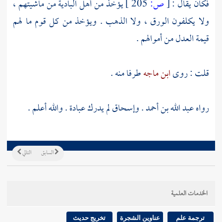
فكان يقال :
[
ص:
205 ]
يؤخذ من أهل البادية من ماشيتهم ،
ولا يكلفون الورق ، ولا الذهب . ويؤخذ من كل قوم ما لهم
قيمة العدل من أموالهم .
قلت : روى
ابن ماجه
طرفا منه .
رواه
عبد الله بن أحمد
.
وإسحاق
لم يدرك
عبادة
. والله أعلم .
السابق
التالي
الخدمات العلمية
ترجمة علم
عناوين الشجرة
تخريج حديث