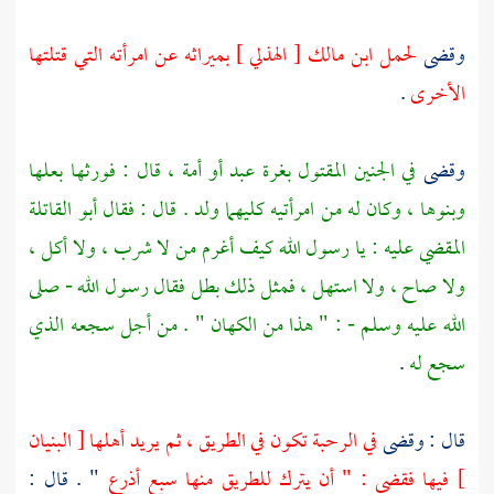
وقضى
لحمل ابن مالك [ الهذلي ]
بميراثه عن امرأته التي قتلتها
الأخرى
.
وقضى
في الجنين المقتول بغرة عبد أو أمة ، قال : فورثها بعلها
وبنوها ، وكان له من امرأتيه كليهما ولد . قال : فقال أبو القاتلة
المقضي عليه : يا رسول الله كيف أغرم من لا شرب ، ولا أكل ،
ولا صاح ، ولا استهل ، فمثل ذلك بطل فقال رسول الله - صلى
الله عليه وسلم - : " هذا من الكهان " . من أجل سجعه الذي
سجع له
.
قال : وقضى
في الرحبة تكون في الطريق ، ثم يريد أهلها [ البنيان
] فيها فقضى : " أن يترك للطريق منها سبع أذرع
" . قال :