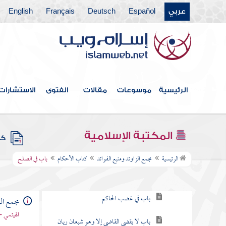
عربي
Español
Deutsch
Français
English
كتاب الصيام
كتاب الحج
كتاب الأضاحي
كتاب الصيد والذبائح
الرئيسية
موسوعات
مقالات
الفتوى
الاستشارات
كتاب البيوع
كتاب الأيمان والنذور
المكتبة الإسلامية
كتب
كتاب الأحكام
الرئيسية
مجمع الزاوئد ومنبع الفوائد
كتاب الأحكام
باب في الصلح
باب في القضاء
باب في غضب الحاكم
مجمع الز
الهيثمي -
باب لا يقضي القاضي إلا وهو شبعان ريان