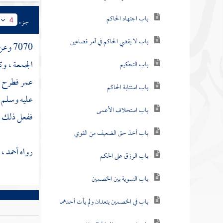
باب اجتهاد الحاكم
جزء
4
باب لا يقضي الحاكم في أمر قضاءين
7070 وعن
الجمعة ، و
باب التحكيم
عمر
فطرح ثي
باب استنابة الحاكم
عليه وسلم 
باب استحلاف الأعمى
ففعل ذلك
ا
باب أخذ حق الضعيف من القوي
رواه
أحمد
، 
باب الرزق على الحكم
باب التسوية بين الخصمين
باب في الخصمين يتعدان ولم يأت أحدهما