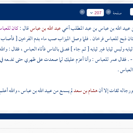
صفحة
207
عبيد الله بن عباس بن عبد المطلب
أخي
عبد الله بن عباس
قال :
كان
للعبا
كان ذبح
للعباس
فرخان . فلما وصل الميزاب صب ماء بدم الفرخين [ فأصاب ع
ابه ولبس ثيابا غير ثيابه [ ثم جاء ] فصلى بالناس فأتاه
العباس ،
فقال : وال
- . فقال
عمر
للعباس
: وأنا أعزم عليك لما صعدت على ظهري حتى تضعه في 
لعباس
.
ورجاله ثقات إلا أن
هشام بن سعد
لم يسمع من
عبيد الله بن عباس ، والله أعلم