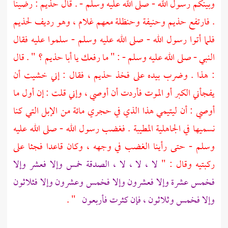
وبينكم رسول الله - صلى الله عليه وسلم - . قال
حذيم
: رضينا
. فارتفع
حذيم
وحنيفة
وحنظلة
معهم غلام ، وهو رديف
لحذيم
فلما أتوا رسول الله - صلى الله عليه وسلم - سلموا عليه فقال
النبي - صلى الله عليه وسلم - : " ما رفعك يا
أبا حذيم
؟ " . قال
: هذا . وضرب بيده على فخذ
حذيم ،
فقال : إني خشيت أن
يفجأني الكبر أو الموت فأردت أن أوصي ، وإني قلت : إن أول ما
أوصي : أن ليتيمي هذا الذي في حجري مائة من الإبل التي كنا
نسميها في الجاهلية المطيبة . فغضب رسول الله - صلى الله عليه
وسلم - حتى رأينا الغضب في وجهه ، وكان قاعدا فجثا على
ركبتيه وقال : "
لا ، لا ، لا ، الصدقة خمس وإلا فعشر وإلا
فخمس عشرة وإلا فعشرون وإلا فخمس وعشرون وإلا فثلاثون
وإلا فخمس وثلاثون ، فإن كثرت فأربعون
" .