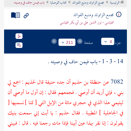
الرئيسية
مجمع الزاوئد ومنبع الفوائد
كتاب الوصايا
باب فيمن حاف في وصيته
تراجم الأعلام
مجمع الزاوئد ومنبع الفوائد
الهيثمي - نور الدين علي بن أبي بكر الهيثمي
جزء
صفحة
4
211
14 - 3 - 1 - باب فيمن حاف في وصيته .
7082
عن
حنظلة بن حذيم
أن جده
حنيفة
قال
لحذيم
: اجمع لي
بني ، فإني أريد أن أوصي . فجمعهم فقال : إن أول ما أوصي أن
ليتيمي هذا الذي في حجري مائة من الإبل التي [ كنا ] نسميها [
في الجاهلية ] المطيبة . فقال
حذيم
: يا أبت إني سمعت بنيك
يقولون : إنا نقر بهذا عين أبينا فإذا مات رجعنا فيه . قال : فبيني