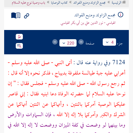
الرئيسية
مجمع الزاوئد ومنبع الفوائد
كتاب الوصايا
باب وصية نوح عليه السلام
تراجم الأعلام
مجمع الزاوئد ومنبع الفوائد
الهيثمي - نور الدين علي بن أبي بكر الهيثمي
جزء
صفحة
4
220
7124 وفي رواية عنه قال :
أتى النبي - صلى الله عليه وسلم -
أعرابي عليه جبة طيالسة ملفوفة بديباج ، فذكر نحوه إلا أنه قال :
ثم رجع رسول الله - صلى الله عليه وسلم - فجلس فقال : " إن
نوحا
عليه السلام لما حضرته الوفاة دعا ابنيه فقال : إني قاصر
عليكما الوصية آمركما باثنتين ، وأنهاكما عن اثنتين أنهاكما عن
الشرك والكبر وآمركما بلا إله إلا الله
، فإن السماوات والأرض
وما بينهما لو وضعت في كفة الميزان ووضعت لا إله إلا الله في