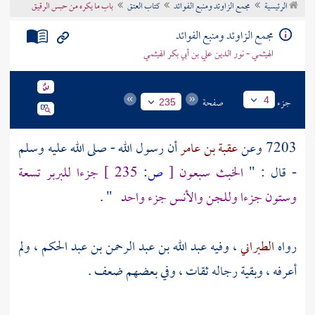
الرئيسية
مجمع الزاوئد ومنبع الفوائد
كتاب العتق
باب ما يكره من حبس الرقيق
تراجم الأعلام
مجمع الزاوئد ومنبع الفوائد
الهيثمي - نور الدين علي بن أبي بكر الهيثمي
جزء
صفحة
4
235
7203 وعن
عقبة بن عامر
أن رسول الله - صلى الله عليه وسلم
- قال : "
الخبث سبعون
[
ص:
235 ]
جزءا
للبربر
تسعة
وستون جزءا وللجن والأنس جزء واحد
" .
رواه
الطبراني
، وفيه
عبد الله بن عبد الرحمن بن عبد الحكم
، ولم
أعرفه ، وبقية رجاله ثقات ، وفي بعضهم ضعف .