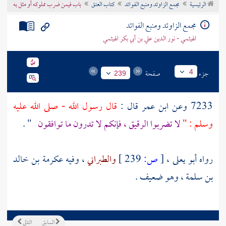
الرئيسية
مجمع الزاوئد ومنبع الفوائد
كتاب العتق
باب فيمن ضرب مملوكه أو مثل به
تراجم الأعلام
مجمع الزاوئد ومنبع الفوائد
الهيثمي - نور الدين علي بن أبي بكر الهيثمي
جزء
صفحة
4
239
7233 وعن ابن عمر قال :
قال رسول الله - صلى الله عليه
وسلم : "
لا تضربوا الرقيق ، فإنكم لا تدرون ما توافقون
" .
رواه
أبو يعلى
،
[
ص:
239 ]
والطبراني
، وفيه
عكرمة بن خالد
بن سلمة
، وهو ضعيف .
السابق
التالي