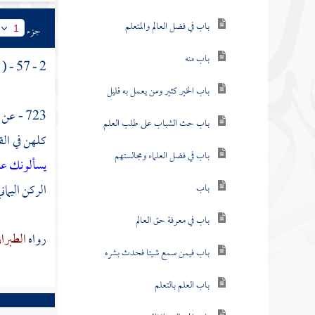
باب في فضل العالم والمتعلم
جزء
1
باب منه
2 - 57 - ( باب السؤال للانتفاع وإن كثر ) .
باب الخير كثير ومن يعمل به قليل
723 - عن
باب حث الشباب على طلب العلم
كلهن في الق
باب في فضل العلماء ومجالستهم
يسألونك عن
الركن اليمان
باب
باب في معرفة حق العالم
رواه
الطبرا
باب فيمن سمع شيئا فحدث بشره
باب العلم بالتعلم