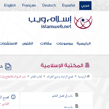
عربي
Español
Deutsch
Français
English
فهرس الكتاب
الرئيسية
موسوعات
مقالات
الفتوى
الاستشارات
خطبة الكتاب
كتاب الإيمان
المكتبة الإسلامية
كتب
كتاب العلم
الرئيسية
مجمع الزاوئد ومنبع الفوائد
كتاب العلم
باب السؤال للانتفاع وإن ك
باب في طلب العلم
باب في فضل العلم
مجمع الز
الهيثمي -
باب منه