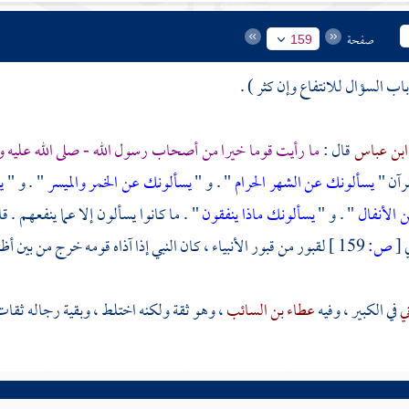
صفحة
159
ابن عباس
قال :
ما رأيت قوما خيرا من أصحاب رسول الله - صلى الله عليه
رآن "
يسألونك عن الشهر الحرام
" . و "
يسألونك عن الخمر والميسر
" . و "
ي
 الأنفال
" . و "
يسألونك ماذا ينفقون
" . ما كانوا يسألون إلا عما ينفعهم . 
ي
[
ص:
159 ]
لقبور من قبور الأنبياء ، كان النبي إذا آذاه قومه خرج من بين أ
ني
في الكبير ، وفيه
عطاء بن السائب
، وهو ثقة ولكنه اختلط ، وبقية رجاله ثقات