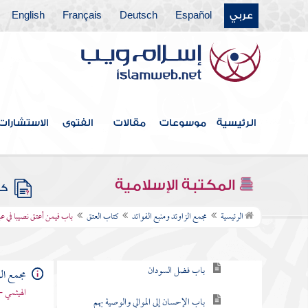
عربي
Español
Deutsch
Français
English
كتاب الصيد والذبائح
كتاب البيوع
كتاب الأيمان والنذور
كتاب الأحكام
الرئيسية
موسوعات
مقالات
الفتوى
الاستشارات
كتاب الوصايا
كتاب الفرائض
المكتبة الإسلامية
كتب
كتاب العتق
الرئيسية
مجمع الزاوئد ومنبع الفوائد
كتاب العتق
باب فيمن أعتق نصيبا في عب
باب ما يكره من حبس الرقيق
باب فضل السودان
مجمع الز
الهيثمي -
باب الإحسان إلى الموالي والوصية بهم