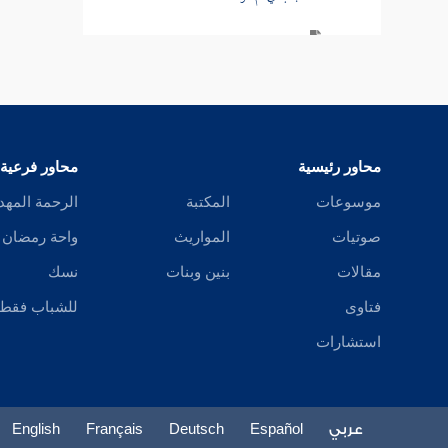
باب في المدبر
كتاب النكاح
كتاب الطلاق
محاور رئيسية
محاور فرعية
كتاب الأطعمة
موسوعات
المكتبة
الرحمة المهد
كتاب الأشربة
صوتيات
المواريث
واحة رمضان
مقالات
بنين وبنات
نسك
كتاب الطب
فتاوى
للشباب فقط
كتاب اللباس
استشارات
كتاب الخلافة
كتاب الجهاد
عربي
Español
Deutsch
Français
English