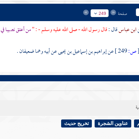
صفحة
249
ابن عباس
قال :
قال رسول الله - صلى الله عليه وسلم - : "
من أعتق نصيبا في
ص:
249 ]
عن
إبراهيم بن إسماعيل بن يحيى
عن أبيه وهما ضعيفان .
ية
عناوين الشجرة
تخريج حديث