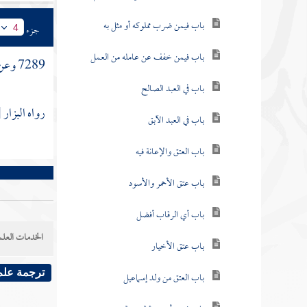
باب فيمن ضرب مملوكه أو مثل به
جزء
4
باب فيمن خفف عن عامله من العمل
7289 وعن
باب في العبد الصالح
رواه
البزار
[
باب في العبد الآبق
باب العتق والإعانة فيه
باب عتق الأحمر والأسود
باب أي الرقاب أفضل
الخدمات العلم
باب عتق الأخيار
ترجمة علم
باب العتق من ولد إسماعيل