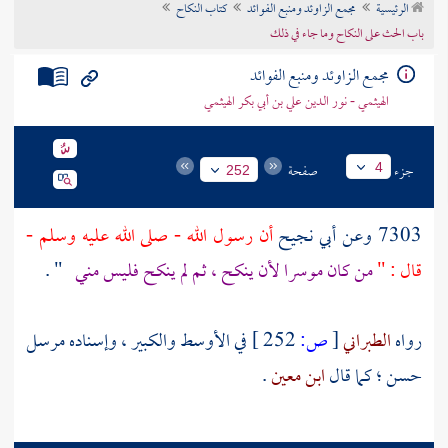
الرئيسية
مجمع الزاوئد ومنبع الفوائد
كتاب النكاح
تراجم الأعلام
باب الحث على النكاح وما جاء في ذلك
مجمع الزاوئد ومنبع الفوائد
الهيثمي - نور الدين علي بن أبي بكر الهيثمي
جزء
صفحة
4
252
7303 وعن
أبي نجيح
أن رسول الله - صلى الله عليه وسلم -
قال : "
من كان موسرا لأن ينكح ، ثم لم ينكح فليس مني
" .
رواه
الطبراني
[
ص:
252 ]
في الأوسط والكبير ، وإسناده مرسل
حسن ؛ كما قال
ابن معين
.