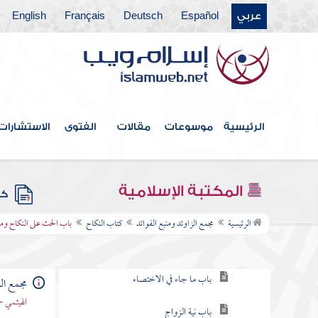
عربي
Español
Deutsch
Français
English
كتاب البيوع
كتاب الأيمان والنذور
كتاب الأحكام
كتاب الوصايا
الرئيسية
موسوعات
مقالات
الفتوى
الاستشارات
كتاب الفرائض
كتاب العتق
المكتبة الإسلامية
كتب
كتاب النكاح
الرئيسية
مجمع الزاوئد ومنبع الفوائد
كتاب النكاح
باب الحث على النكاح وما
باب الحث على النكاح وما جاء في ذلك
باب ما جاء في الاختصاء
مجمع الز
الهيثمي -
باب نية الزواج