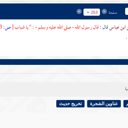
صفحة
253
ابن عباس
قال :
قال رسول الله - صلى الله عليه وسلم - : " يا شباب
[
ص:
253 ]
"
ية
عناوين الشجرة
تخريج حديث