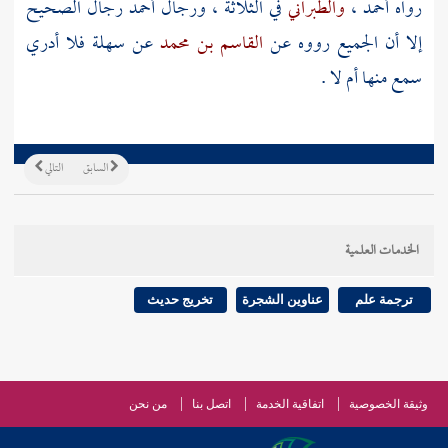
رواه
أحمد
،
والطبراني
في الثلاثة ، ورجال
أحمد
رجال الصحيح
إلا أن الجميع رووه عن
القاسم بن محمد
عن
سهلة
فلا أدري
سمع منها أم لا .
السابق
التالي
الخدمات العلمية
ترجمة علم
عناوين الشجرة
تخريج حديث
وثيقة الخصوصية
اتفاقية الخدمة
اتصل بنا
من نحن