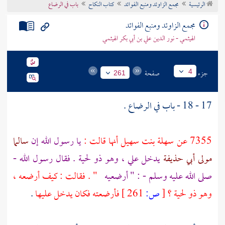
الرئيسية
مجمع الزاوئد ومنبع الفوائد
كتاب النكاح
باب في الرضاع
تراجم الأعلام
مجمع الزاوئد ومنبع الفوائد
الهيثمي - نور الدين علي بن أبي بكر الهيثمي
جزء
صفحة
4
261
17 - 18 - باب في الرضاع .
7355 عن
سهلة بنت سهيل
أنها قالت :
يا رسول الله إن
سالما
مولى أبي حذيفة
يدخل علي ، وهو ذو لحية . فقال رسول الله -
صلى الله عليه وسلم - : " أرضعيه
" . فقالت : كيف أرضعه ،
وهو ذو لحية ؟
[
ص:
261 ]
فأرضعته فكان يدخل عليها
.