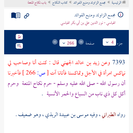
الرئيسية
مجمع الزاوئد ومنبع الفوائد
كتاب النكاح
باب نكاح المتعة
تراجم الأعلام
مجمع الزاوئد ومنبع الفوائد
الهيثمي - نور الدين علي بن أبي بكر الهيثمي
جزء
صفحة
4
266
7393
وعن
زيد بن خالد الجهني
قال : كنت أنا وصاحب لي
نماكس امرأة في الأجل وتماكسنا فأتانا آت
[
ص:
266 ]
فأخبرنا
أن رسول الله - صلى الله عليه وسلم - حرم نكاح المتعة
وحرم
أكل كل ذي ناب من السباع والحمر الأنسية
.
رواه
الطبراني
، وفيه
موسى بن عبيدة الربذي
، وهو ضعيف .