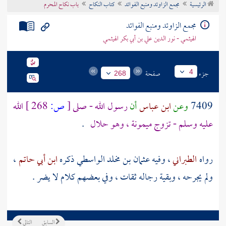
الرئيسية
مجمع الزاوئد ومنبع الفوائد
كتاب النكاح
باب نكاح المحرم
تراجم الأعلام
مجمع الزاوئد ومنبع الفوائد
الهيثمي - نور الدين علي بن أبي بكر الهيثمي
جزء
صفحة
4
268
7409
وعن
ابن عباس
أن
رسول الله - صلى
[
ص:
268 ]
الله
عليه وسلم - تزوج
ميمونة
، وهو حلال
.
رواه
الطبراني
، وفيه
عثمان بن مخلد الواسطي
ذكره
ابن أبي حاتم
،
ولم يجرحه ، وبقية رجاله ثقات ، وفي بعضهم كلام لا يضر .
السابق
التالي