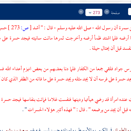
صفحة
273
سمرة
أن رسول الله - صلى الله عليه وسلم - قال : " أشد
[
ص:
273 ]
حسرا
أرضه فلما اشتد ظمأ أرضه وأخرجت ثمرها ماتت سانيته فيجد حسرة على ساني
فسد قبل أن يحتال حيلة .
س جواد فلقي جمعا من الكفار فلما دنا بعضهم من بعض انهزم أعداء الله فس
جد حسرة على فرسه أن لا يجد مثله ويجد حسرة على ما فاته من الظفر الذي كان 
نده امرأة قد رضي هيأتها ودينها فنفست غلاما فماتت بنفاسها فيجد حسرة ع
قبل أن يجد من يرضعه " . قال : " فهذه أكبر هؤلاء الحسرات
" .
والطبراني
في الكبير ، والأوسط ، وإسناده حسن ليس فيه غير
سعيد بن بشير
، و