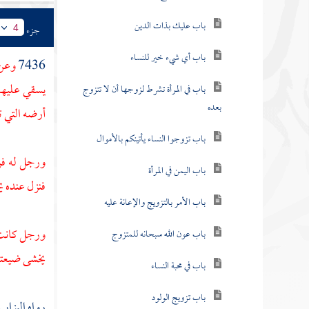
باب عليك بذات الدين
جزء
4
باب أي شيء خير للنساء
7436
وعن
يسقي عليها 
باب في المرأة تشرط لزوجها أن لا تتزوج
بعده
أرضه التي ت
باب تزوجوا النساء يأتينكم بالأموال
ورجل له فر
باب اليمن في المرأة
فنزل عنده ي
باب الأمر بالتزويج والإعانة عليه
ورجل كانت ع
باب عون الله سبحانه للمتزوج
يخشى ضيعته 
باب في محبة النساء
باب تزويج الولود
رواه
البزار
،