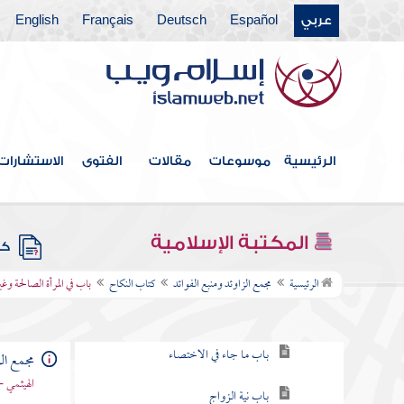
عربي
Español
Deutsch
Français
English
كتاب البيوع
كتاب الأيمان والنذور
كتاب الأحكام
كتاب الوصايا
الرئيسية
موسوعات
مقالات
الفتوى
الاستشارات
كتاب الفرائض
كتاب العتق
المكتبة الإسلامية
كتب
كتاب النكاح
الرئيسية
مجمع الزاوئد ومنبع الفوائد
كتاب النكاح
باب في المرأة الصالحة وغي
باب الحث على النكاح وما جاء في ذلك
باب ما جاء في الاختصاء
مجمع الز
الهيثمي -
باب نية الزواج