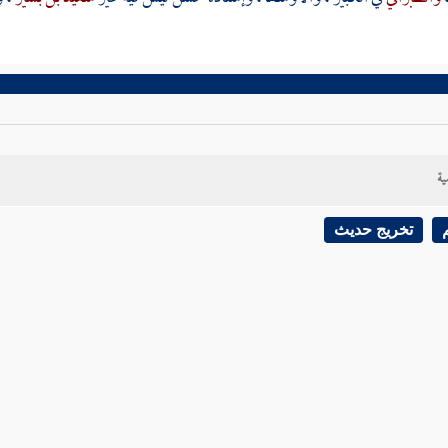
ية
تخريج حديث