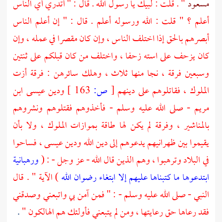
مسعود
" . قلت : لبيك يا رسول الله . قال : " أتدري أي الناس
أعلم ؟ " قلت : الله ورسوله أعلم . قال : " إن أعلم الناس
أبصرهم بالحق إذا اختلف الناس ، وإن كان مقصرا في عمله ، وإن
كان يزحف على استه زحفا ، واختلف من كان قبلكم على ثنتين
وسبعين فرقة ، نجا منها ثلاث ، وهلك سائرهن : فرقة أزت
الملوك ، فقاتلوهم على دينهم
[
ص:
163 ]
ودين
عيسى ابن
مريم
- صلى الله عليه وسلم - فأخذوهم فقتلوهم ونشروهم
بالمناشير ، وفرقة لم يكن لها طاقة بموازات الملوك ، ولا بأن
يقيموا بين ظهرانيهم يدعوهم إلى دين الله ودين
عيسى
، فساحوا
في البلاد وترهبوا ، وهم الذين قال الله - عز وجل - : (
ورهبانية
ابتدعوها ما كتبناها عليهم إلا ابتغاء رضوان الله
) الآية " . قال
النبي - صلى الله عليه وسلم - : " فمن آمن بي واتبعني وصدقني
فقد رعاها حق رعايتها ، ومن لم يتبعني فأولئك هم الهالكون "
.