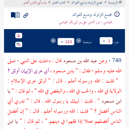
الرئيسية
مجمع الزاوئد ومنبع الفوائد
كتاب العلم
باب أي الناس أعلم
تراجم الأعلام
مجمع الزاوئد ومنبع الفوائد
الهيثمي - نور الدين علي بن أبي بكر الهيثمي
جزء
صفحة
1
163
740 -
وعن
عبد الله بن مسعود
قال : دخلت على النبي - صلى
الله عليه وسلم - فقال : "
يابن مسعود
،
أي عرى الإيمان أوثق ؟
" قلت : الله ورسوله أعلم . قال : " أوثق عرى الإسلام :
الولاية في الله ، والحب في الله ، والبغض في الله " ، ثم قال : "
يا
ابن مسعود
" . قلت : لبيك يا رسول الله . قال : " تدري أي
الناس أفضل ؟ " قلت : الله ورسوله أعلم . قال : " إن أفضل
الناس أفضلهم عملا إذا فقهوا في دينهم " ، ثم قال : "
يا ابن