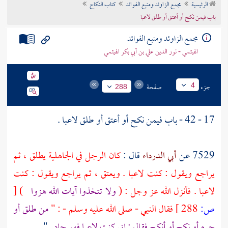
الرئيسية
مجمع الزاوئد ومنبع الفوائد
كتاب النكاح
تراجم الأعلام
باب فيمن نكح أو أعتق أو طلق لاعبا
مجمع الزاوئد ومنبع الفوائد
الهيثمي - نور الدين علي بن أبي بكر الهيثمي
جزء
صفحة
4
288
17 - 42 - باب فيمن نكح أو أعتق أو طلق لاعبا .
7529 عن
أبي الدرداء
قال :
كان الرجل في الجاهلية يطلق ، ثم
يراجع ويقول : كنت لاعبا . ويعتق ، ثم يراجع ويقول : كنت
لاعبا . فأنزل الله عز وجل : (
ولا تتخذوا آيات الله هزوا
)
[
ص:
288 ]
فقال النبي - صلى الله عليه وسلم - : "
من طلق أو
حرم أو نكح أو أنكح فقال : إني كنت لاعبا فهو جاد
" .